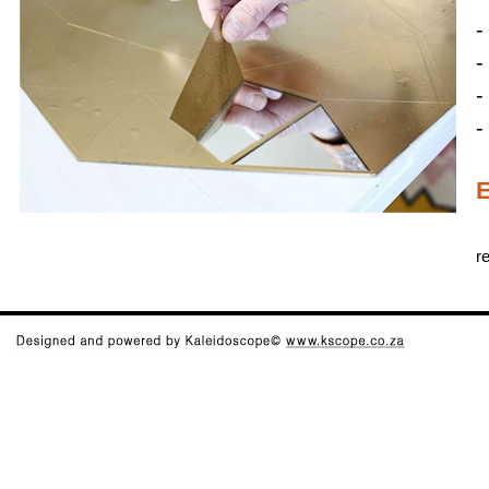
-
-
-
-
E
r