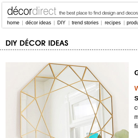
home
|
décor ideas
|
DIY
|
trend stories
|
recipes
|
prod
W
S
c
m
f