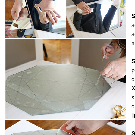
S
s
s
m
S
p
d
X
s
d
l
S