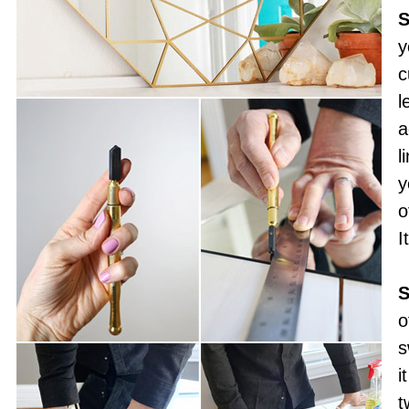
S
y
c
l
a
l
y
o
I
S
o
s
i
t