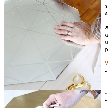
s
s
S
a
u
p
W
-
-
-
-
-
-